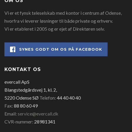
OM OS
Vi er et fynsk teleselskab med kontor i centrum af Odense,
hvorfra vi leverer løsninger til både private og erhverv.
Vi er etableret i 2005 og er ejet af Direktøren selv.
SYNES GODT OM OS PÅ FACEBOOK
KONTAKT OS
evercall ApS
Blangstedgårdsvej 1, kl. 2,
5220 Odense SØ
Telefon:
44 40 40 40
Fax:
88 80 60 49
Email:
service@evercall.dk
CVR-nummer:
28981341